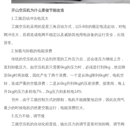
开山空压机为什么要做节能改造
1.工频启动冲击电流大
工频空压机采用的是星三角启动方式，以5-8倍的额定电流起动，对电
网冲击大，容易造成电网不稳定以及威胁其他用电设备的运行安全，出现
异常。
2.加载与卸载的电能浪费
传统的空压机在压力达到所需的工作压力后，还会使压力继续上升，
直到卸载压力。如空压机若只需要6kg的压力时，必须是打到8kg，然后降
至6kg时再加载，因此产生了两个浪费。一个是从8kg降到6kg时，电机空
转，造成严重的空载浪费；二是从6kg升到8kg的压差浪费。据查阅，每上
升1kg的压力多耗电7%，2kg压力则多耗电14%
另外，由于工频控制方式的限制，电机不能频繁地启停，因此在用气
量少的时候电机仍然要空载运行，电能浪费巨大。
3.压力不稳，调节慢
工频空压机的自动化程度低，输出压力的调节是靠对加卸阀、调节阀