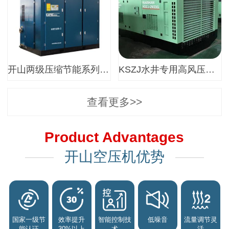
开山两级压缩节能系列螺杆空气压缩机
KSZJ水井专用高风压螺杆空压机
查看更多>>
Product Advantages
开山空压机优势
国家一级节
效率提升
智能控制技
低噪音
流量调节灵
能认证
30%以上
术
活