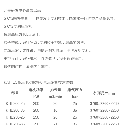
北美研发中心高端出品
SKY2螺杆主机——世界发明专利技术，能效水平比同类产品高10%。
SKY2专利压缩机
按最高压力40bar设计。
转子型线：SKY第2代专利转子型线，最高的效率。
两级压缩：柔性设计与提升阀相对应，全球发明专利。
重型设计，SKF轴承，直连驱动，没有齿轮噪声。
最优的结构、最高的可靠性。
KAITEC高压电动螺杆空气压缩机技术参数
电机功率
排气量
排气压力
型号
外形尺寸mm
kW
m3/min
bar
KHE200-25
200
20
25
3760×2260×2260
KHE200-35
200
16
35
3760×2260×2260
KHE250-25
250
26
25
3760×2260×2260
KHE250-35
250
21
35
3760×2260×2260